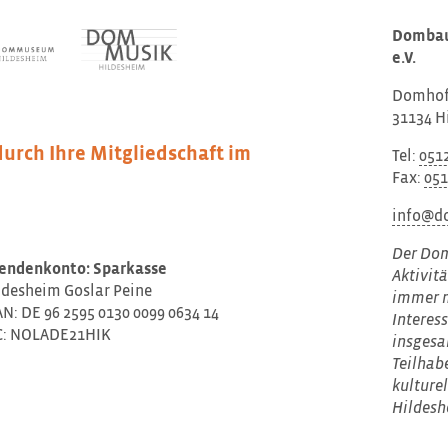
Dombau
e.V.
Domhof
31134 H
durch Ihre Mitgliedschaft im
Tel:
051
Fax:
051
info@d
Der Dom
endenkonto: Sparkasse
Aktivit
ldesheim Goslar Peine
immer m
AN: DE 96 2595 0130 0099 0634 14
Interes
C: NOLADE21HIK
insgesa
Teilhab
kulture
Hildesh