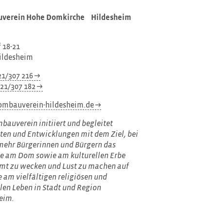
verein Hohe Domkirche Hildesheim
 18-21
ildesheim
21/307 216
21/307 182
ombauverein-hildesheim.de
bauverein initiiert und begleitet
äten und Entwicklungen mit dem Ziel, bei
ehr Bürgerinnen und Bürgern das
se am Dom sowie am kulturellen Erbe
mt zu wecken und Lust zu machen auf
e am vielfältigen religiösen und
llen Leben in Stadt und Region
eim.