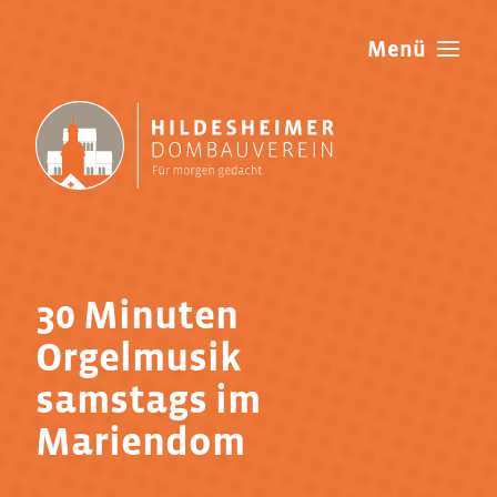
Menü
Verein
Jubiläum
Dom
30 Minuten
Projekte
Orgelmusik
Mitgliedschaft
samstags im
Mariendom