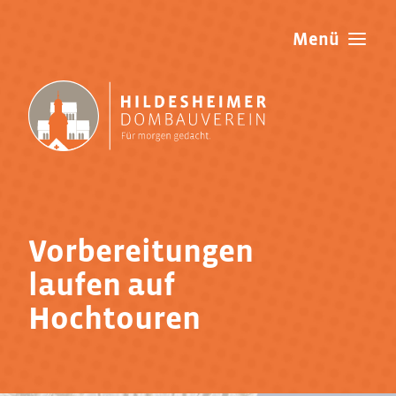
Menü
Verein
Jubiläum
Dom
Vorbereitungen
Projekte
laufen auf
Mitgliedschaft
Hochtouren